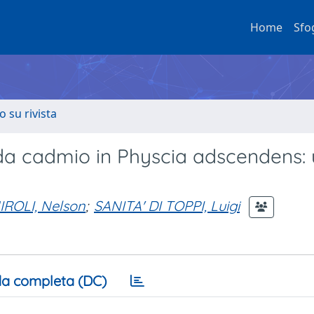
Home
Sfo
o su rivista
ss da cadmio in Physcia adscendens:
ROLI, Nelson
;
SANITA' DI TOPPI, Luigi
a completa (DC)