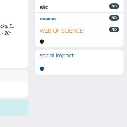
ND
ND
cka, D.,
ND
 - 20:
social impact