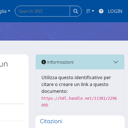
glia
IT
LOGIN
 un
Informazioni
Utilizza questo identificativo per
citare o creare un link a questo
documento:
https://hdl.handle.net/11381/2296
095
Citazioni