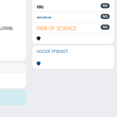
ND
ND
ND
 (2008),
social impact