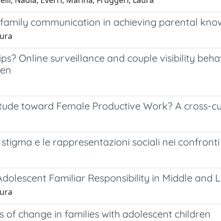
li, Nadia; Everri, Marina; Fruggeri, Laura
f family communication in achieving parental kn
aura
ps? Online surveillance and couple visibility beh
men
titude toward Female Productive Work? A cross-cu
stigma e le rappresentazioni sociali nei confronti
Adolescent Familiar Responsibility in Middle and
aura
 of change in families with adolescent children