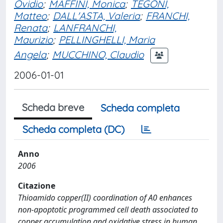
Ovidio
;
MAFFINI, Monica
;
TEGONI,
Matteo
;
DALL'ASTA, Valeria
;
FRANCHI,
Renata
;
LANFRANCHI,
Maurizio
;
PELLINGHELLI, Maria
Angela
;
MUCCHINO, Claudio
2006-01-01
Scheda breve
Scheda completa
Scheda completa (DC)
Anno
2006
Citazione
Thioamido copper(II) coordination of A0 enhances
non-apoptotic programmed cell death associated to
copper accumulation and oxidative stress in human