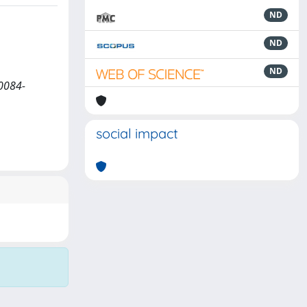
ND
ND
ND
 0084-
social impact