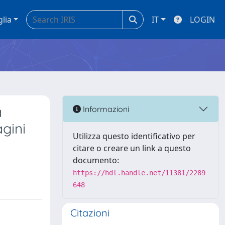
glia
IT
LOGIN
a
Informazioni
gini
Utilizza questo identificativo per
citare o creare un link a questo
documento:
https://hdl.handle.net/11381/2289
648
Citazioni