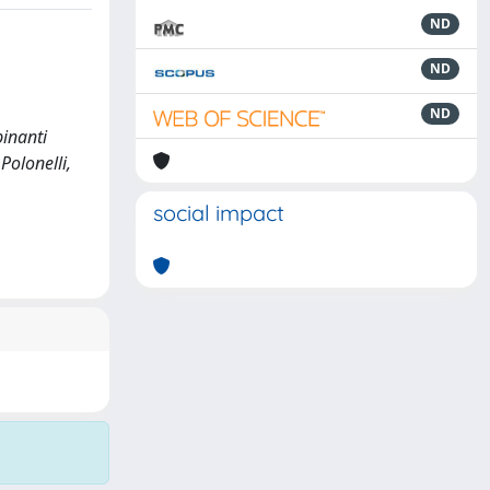
ND
ND
ND
binanti
 Polonelli,
social impact