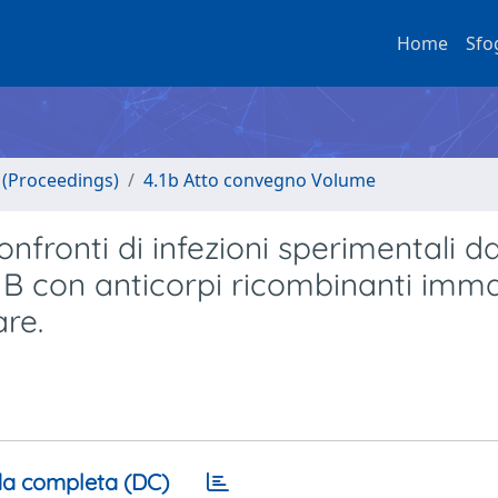
Home
Sfo
o (Proceedings)
4.1b Atto convegno Volume
onfronti di infezioni sperimentali d
o B con anticorpi ricombinanti imma
are.
a completa (DC)