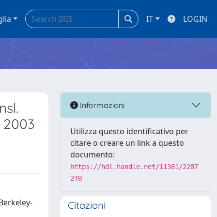
glia
IT
LOGIN
sl.
Informazioni
n 2003
Utilizza questo identificativo per
citare o creare un link a questo
documento:
https://hdl.handle.net/11381/2287
240
Berkeley-
Citazioni