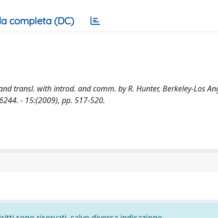
a completa (DC)
and transl. with introd. and comm. by R. Hunter, Berkeley-Los An
6244. - 15:(2009), pp. 517-520.
ritti sono riservati, salvo diversa indicazione.