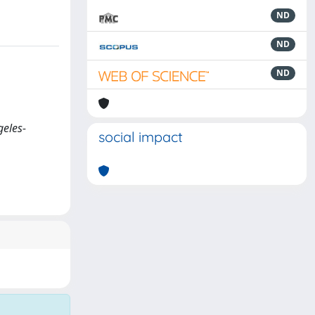
ND
ND
ND
geles-
social impact