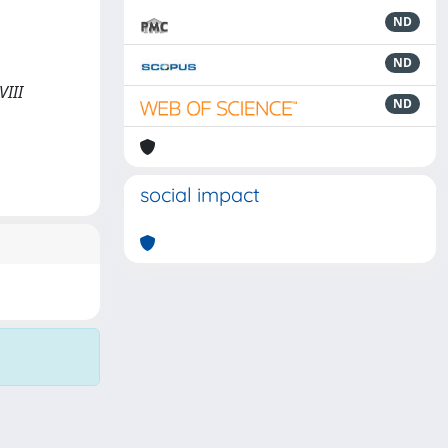
ND
ND
VIII
ND
social impact