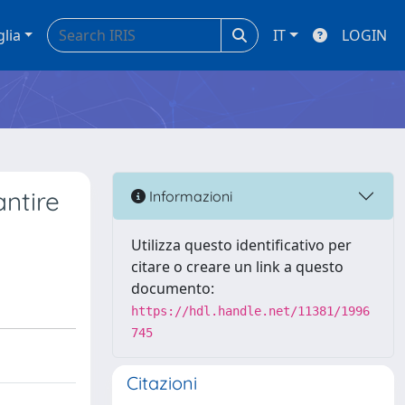
glia
IT
LOGIN
ntire
Informazioni
Utilizza questo identificativo per
citare o creare un link a questo
documento:
https://hdl.handle.net/11381/1996
745
Citazioni