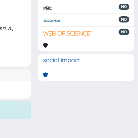
ND
ND
zi, A.,
ND
social impact