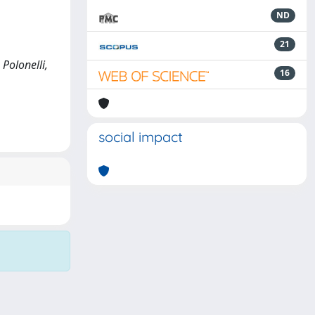
ND
21
 Polonelli,
16
social impact