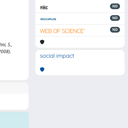
ND
ND
ND
ni, S.,
2008).
social impact