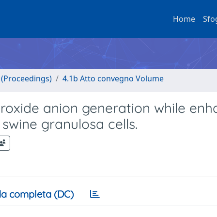
Home
Sfo
o (Proceedings)
4.1b Atto convegno Volume
eroxide anion generation while en
 swine granulosa cells.
a completa (DC)