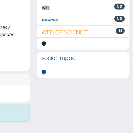
ND
ND
lls /
14
rapeutic
social impact