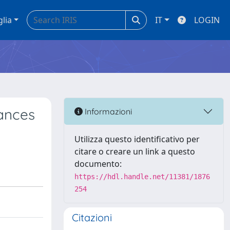
glia
IT
LOGIN
hances
Informazioni
Utilizza questo identificativo per
citare o creare un link a questo
documento:
https://hdl.handle.net/11381/1876
254
Citazioni