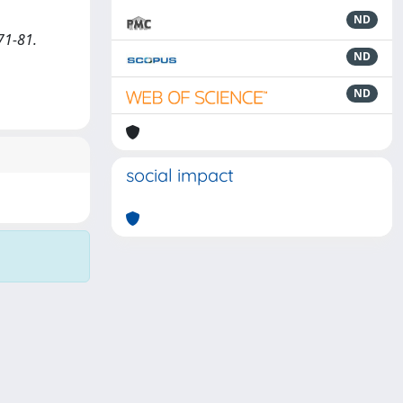
ND
 71-81.
ND
ND
social impact