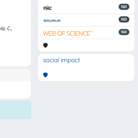
ND
ND
a, C.,
ND
social impact