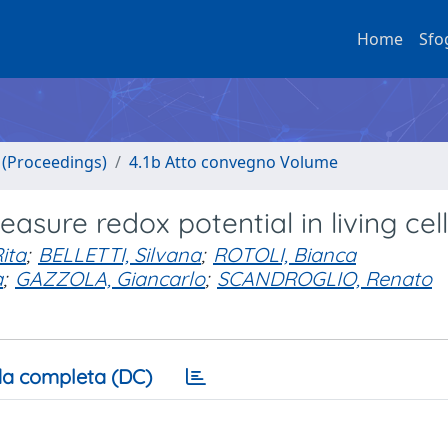
Home
Sfo
o (Proceedings)
4.1b Atto convegno Volume
asure redox potential in living cel
ita
;
BELLETTI, Silvana
;
ROTOLI, Bianca
a
;
GAZZOLA, Giancarlo
;
SCANDROGLIO, Renato
a completa (DC)