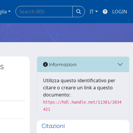
glia
IT
LOGIN
ls
Informazioni
Utilizza questo identificativo per
citare o creare un link a questo
documento:
https://hdl.handle.net/11381/1834
421
Citazioni