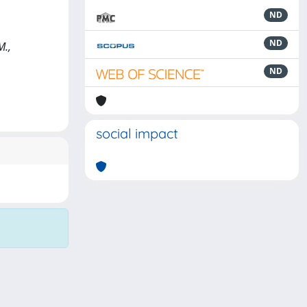
ND
ND
M.,
ND
social impact