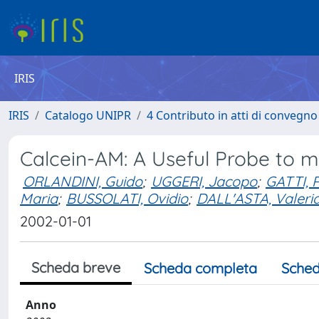
IRIS
IRIS
Catalogo UNIPR
4 Contributo in atti di convegn
Calcein-AM: A Useful Probe to me
ORLANDINI, Guido
;
UGGERI, Jacopo
;
GATTI, R
Maria
;
BUSSOLATI, Ovidio
;
DALL'ASTA, Valeri
2002-01-01
Scheda breve
Scheda completa
Sched
Anno