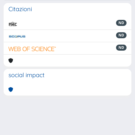
Citazioni
ND
ND
ND
social impact
Powered by
IRIS
-
about IRIS
-
Utilizzo dei cookie
-
Privacy
Copyright © 2026