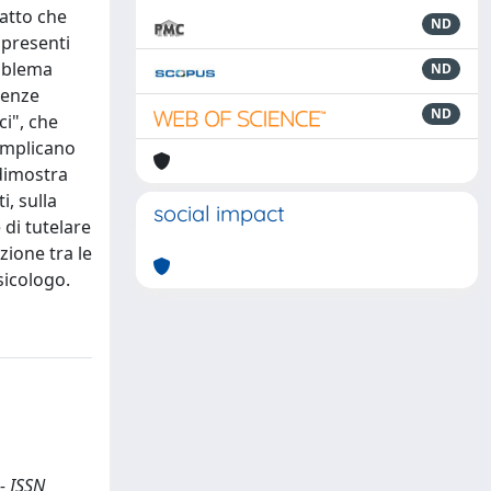
fatto che
ND
 presenti
roblema
ND
denze
ND
ci", che
implicano
 dimostra
i, sulla
social impact
 di tutelare
zione tra le
sicologo.
 - ISSN