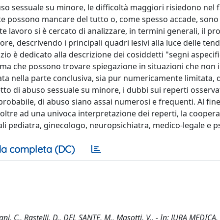
uso sessuale su minore, le difficoltà maggiori risiedono nel 
volte possono mancare del tutto o, come spesso accade, sono
te lavoro si è cercato di analizzare, in termini generali, il p
e, descrivendo i principali quadri lesivi alla luce delle ten
zio è dedicato alla descrizione dei cosiddetti "segni aspecifi
, ma che possono trovare spiegazione in situazioni che non 
ta nella parte conclusiva, sia pur numericamente limitata,
to di abuso sessuale su minore, i dubbi sui reperti osservat
probabile, di abuso siano assai numerosi e frequenti. Al fine
ltre ad una univoca interpretazione dei reperti, la coopera
ali pediatra, ginecologo, neuropsichiatra, medico-legale e p
a completa (DC)
i, C., Rastelli, D., DEL SANTE, M., Masotti, V.. - In: JURA MEDICA.