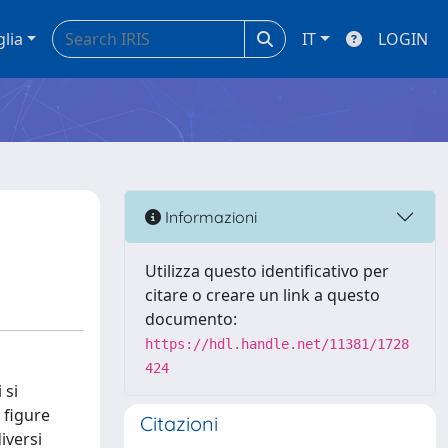
glia
IT
LOGIN
Informazioni
Utilizza questo identificativo per
citare o creare un link a questo
documento:
https://hdl.handle.net/11381/1728
424
 si
ù figure
Citazioni
iversi