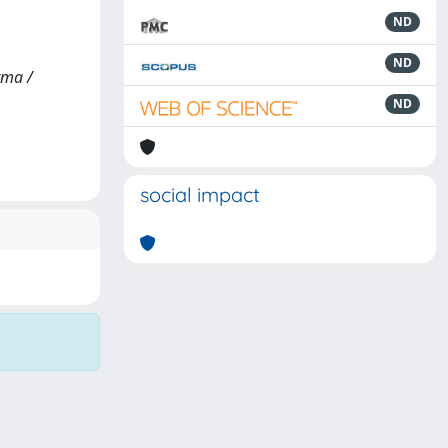
ND
ND
rma /
ND
social impact