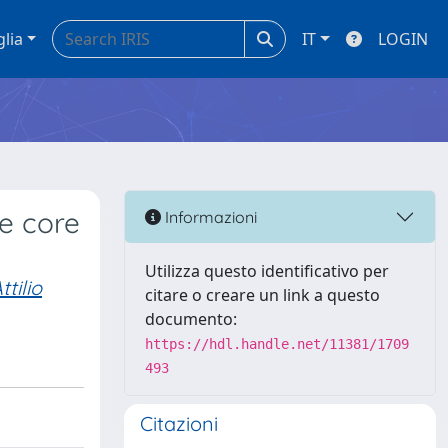
glia
IT
LOGIN
e core
Informazioni
Utilizza questo identificativo per
tilio
citare o creare un link a questo
documento:
https://hdl.handle.net/11381/1709
493
Citazioni