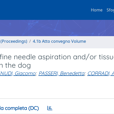
Home
Sfo
o (Proceedings)
4.1b Atto convegno Volume
e needle aspiration and/or tissu
in the dog
NUDI, Giacomo
;
PASSERI, Benedetta
;
CORRADI, At
a completa (DC)