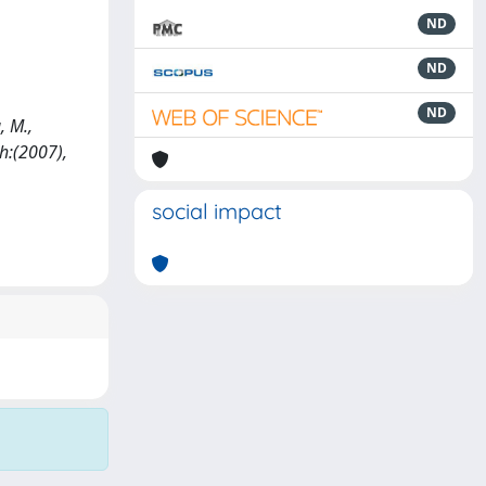
ND
ND
ND
, M.,
th:(2007),
social impact