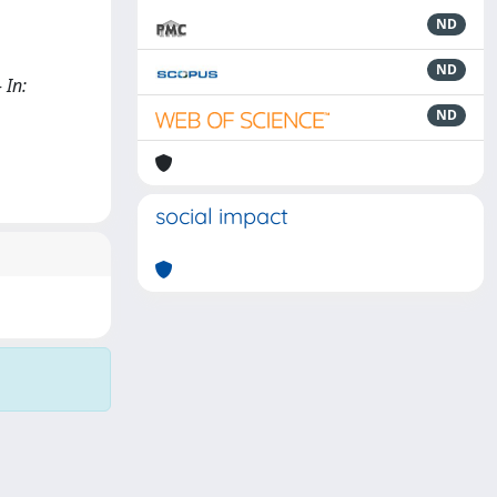
ND
ND
 In:
ND
social impact