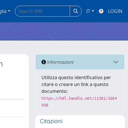
glia
IT
LOGIN
n
Informazioni
Utilizza questo identificativo per
citare o creare un link a questo
documento:
https://hdl.handle.net/11381/1664
938
Citazioni