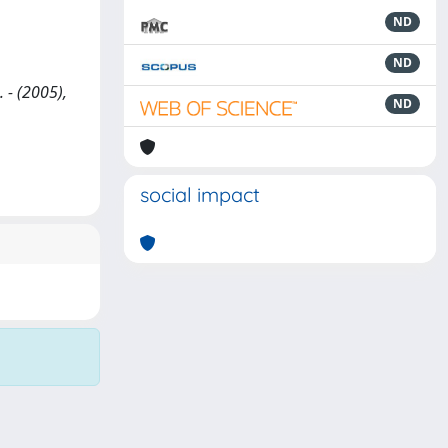
ND
ND
 - (2005),
ND
social impact