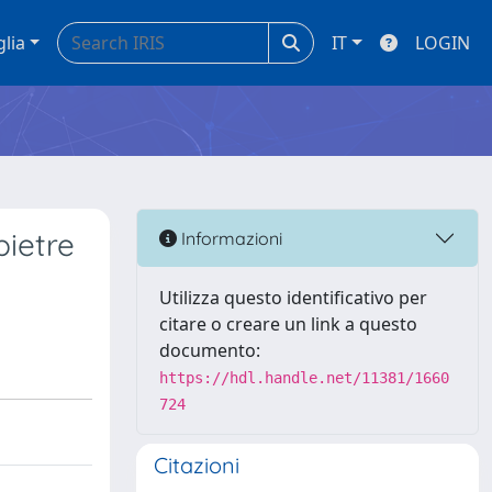
glia
IT
LOGIN
pietre
Informazioni
Utilizza questo identificativo per
citare o creare un link a questo
documento:
https://hdl.handle.net/11381/1660
724
Citazioni