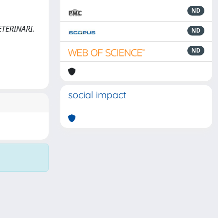
ND
VETERINARI.
ND
ND
social impact