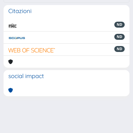
Citazioni
ND
ND
ND
social impact
Powered by
IRIS
-
about IRIS
-
Utilizzo dei cookie
-
Privacy
Copyright © 2026