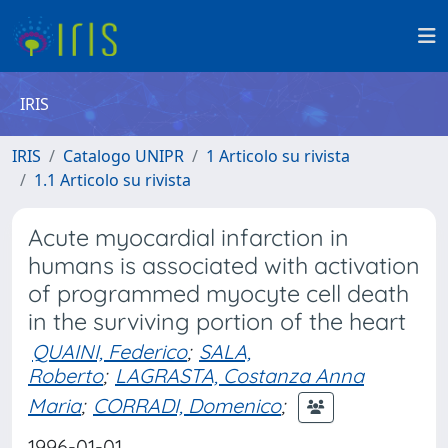
IRIS
IRIS
Catalogo UNIPR
1 Articolo su rivista
1.1 Articolo su rivista
Acute myocardial infarction in
humans is associated with activation
of programmed myocyte cell death
in the surviving portion of the heart
QUAINI, Federico
;
SALA,
Roberto
;
LAGRASTA, Costanza Anna
Maria
;
CORRADI, Domenico
;
1996-01-01