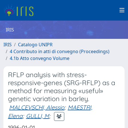
IRIS
IRIS
Catalogo UNIPR
4 Contributo in atti di convegno (Proceedings)
4.1b Atto convegno Volume
RFLP analysis with stress-
responsive-genes (SRG-RFLP) as a
method for measuring «useful»
genetic variation in barley.
MALCEVSCHI, Alessio
;
MAESTRI,
Elena
;
GULLI, M
;
1996-01-01