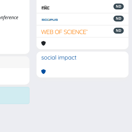
ND
Conference
ND
ND
social impact