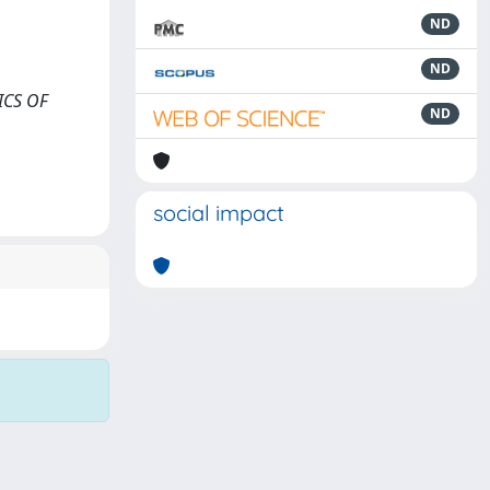
ND
ND
SICS OF
ND
social impact