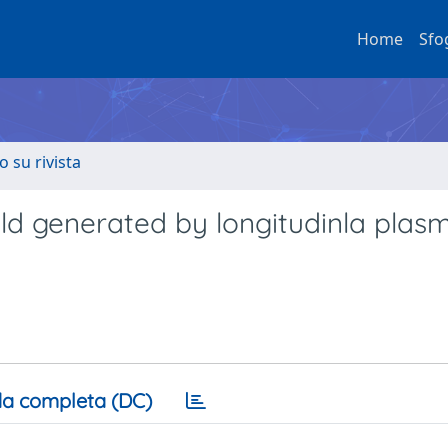
Home
Sfo
o su rivista
ield generated by longitudinla plas
a completa (DC)