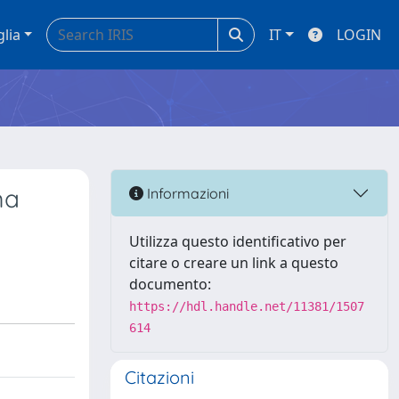
glia
IT
LOGIN
ma
Informazioni
Utilizza questo identificativo per
citare o creare un link a questo
documento:
https://hdl.handle.net/11381/1507
614
Citazioni