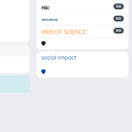
ND
ND
ND
social impact