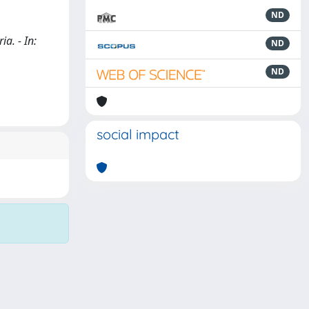
ND
ia. - In:
ND
ND
social impact