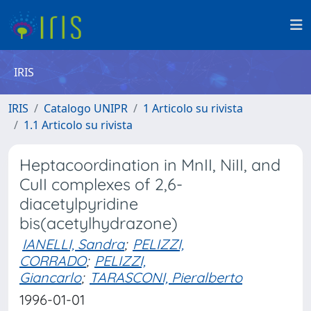
IRIS
IRIS
Catalogo UNIPR
1 Articolo su rivista
1.1 Articolo su rivista
Heptacoordination in MnII, NiII, and
CuII complexes of 2,6-
diacetylpyridine
bis(acetylhydrazone)
IANELLI, Sandra
;
PELIZZI,
CORRADO
;
PELIZZI,
Giancarlo
;
TARASCONI, Pieralberto
1996-01-01