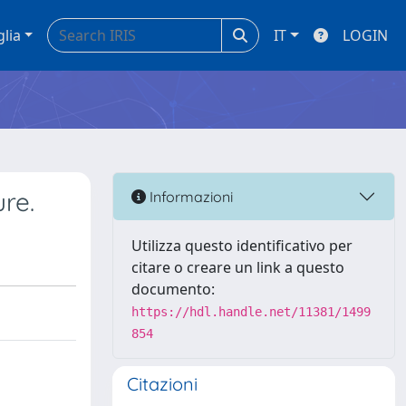
glia
IT
LOGIN
ure.
Informazioni
Utilizza questo identificativo per
citare o creare un link a questo
documento:
https://hdl.handle.net/11381/1499
854
Citazioni