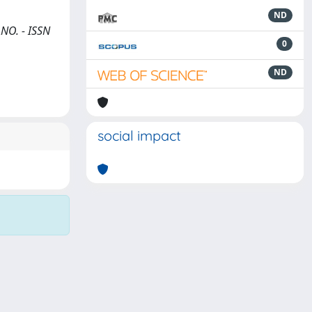
ND
ANO. - ISSN
0
ND
social impact