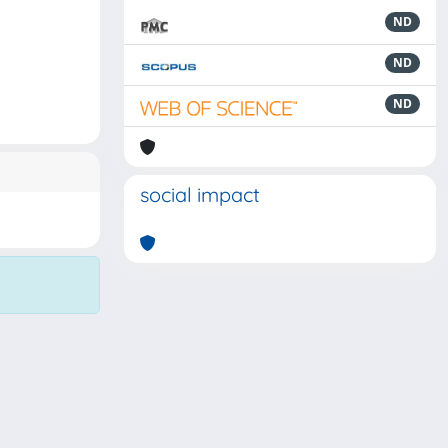
ND
ND
ND
social impact