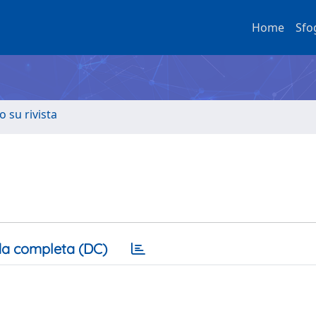
Home
Sfo
o su rivista
a completa (DC)