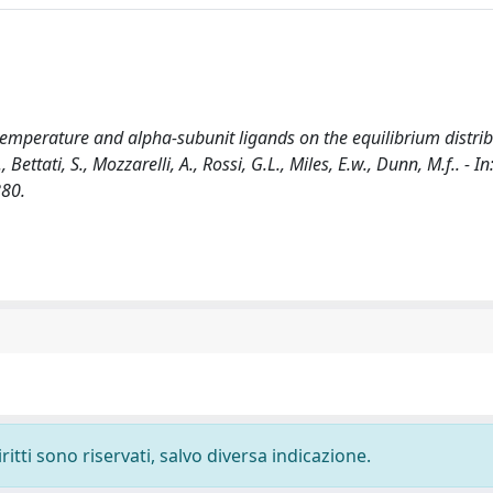
, temperature and alpha-subunit ligands on the equilibrium distrib
ttati, S., Mozzarelli, A., Rossi, G.L., Miles, E.w., Dunn, M.f.. - In
880.
ritti sono riservati, salvo diversa indicazione.