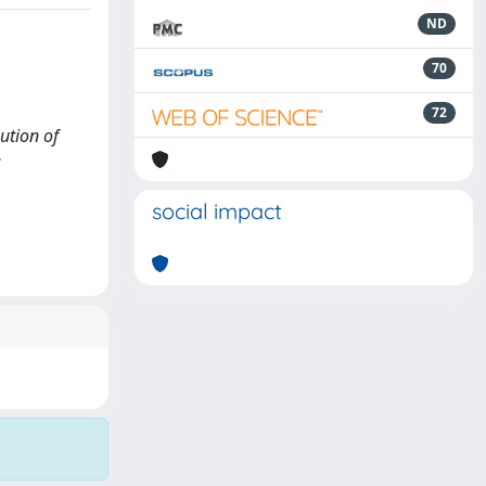
ND
70
72
ution of
:
social impact