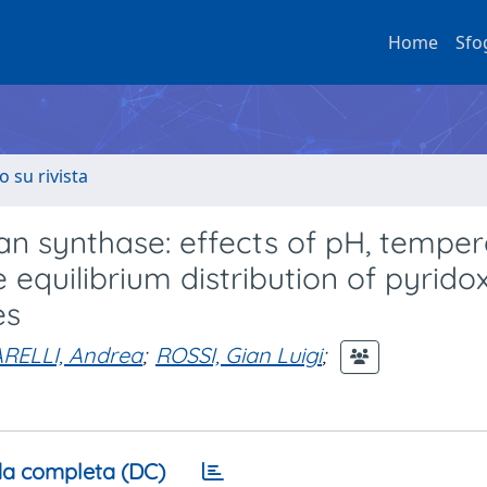
Home
Sfo
o su rivista
han synthase: effects of pH, tempe
equilibrium distribution of pyridox
es
ELLI, Andrea
;
ROSSI, Gian Luigi
;
a completa (DC)