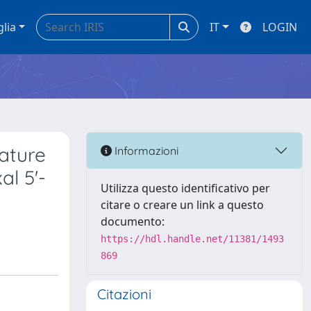
glia
IT
LOGIN
rature
Informazioni
al 5'-
Utilizza questo identificativo per
citare o creare un link a questo
documento:
https://hdl.handle.net/11381/1493
869
Citazioni