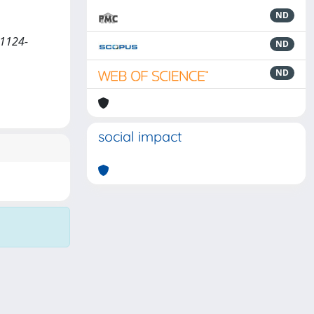
ND
N 1124-
ND
ND
social impact