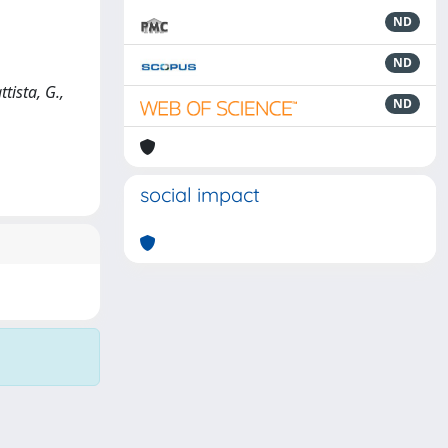
ND
ND
tista, G.,
ND
social impact