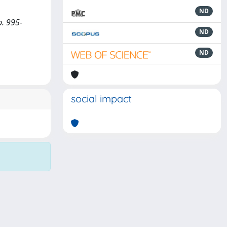
ND
p. 995-
ND
ND
social impact