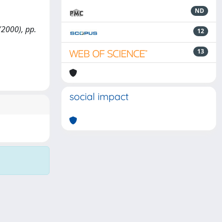
ND
(2000), pp.
12
13
social impact