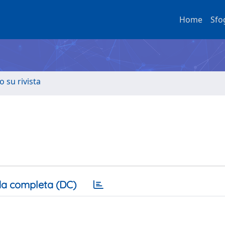
Home
Sfo
o su rivista
a completa (DC)