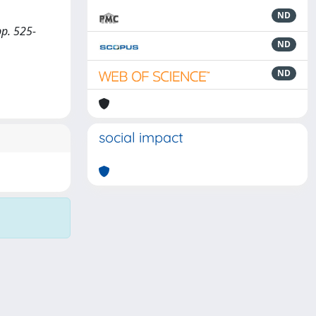
ND
p. 525-
ND
ND
social impact