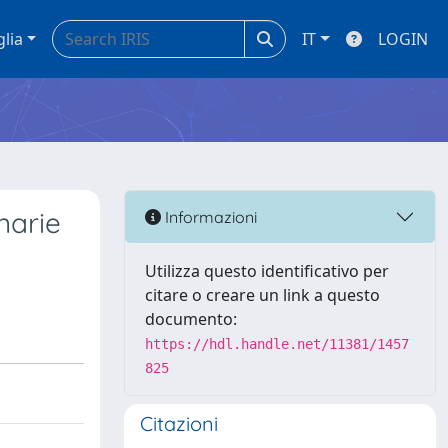
glia
IT
LOGIN
narie
Informazioni
Utilizza questo identificativo per
citare o creare un link a questo
documento:
https://hdl.handle.net/11381/1457
825
Citazioni