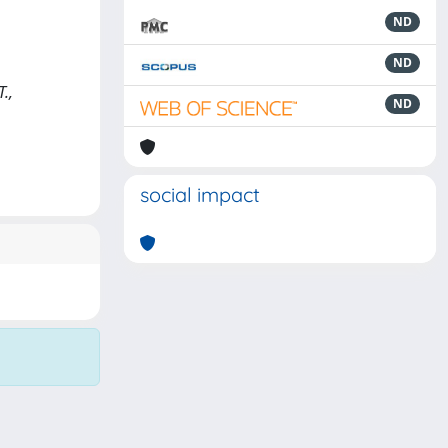
ND
ND
.,
ND
social impact