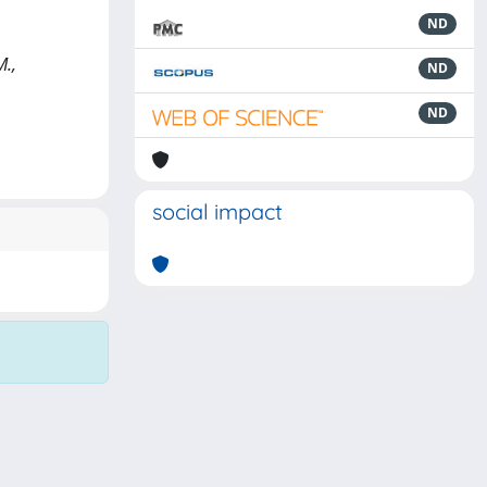
ND
M.,
ND
ND
social impact