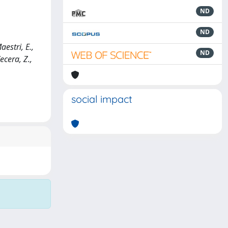
ND
ND
estri, E.,
ND
ecera, Z.,
social impact