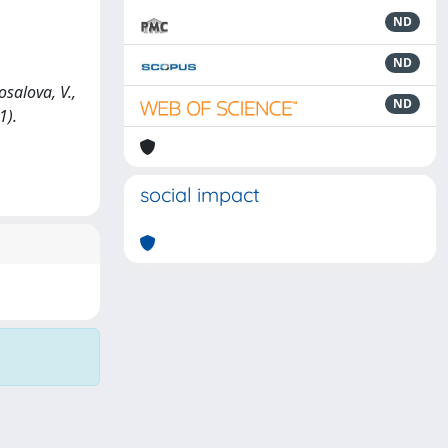
ND
ND
osalova, V.,
ND
1).
social impact