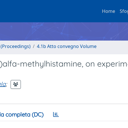
Home
Sfo
o (Proceedings)
4.1b Atto convegno Volume
R)alfa-methylhistamine, on experim
la
;
a completa (DC)