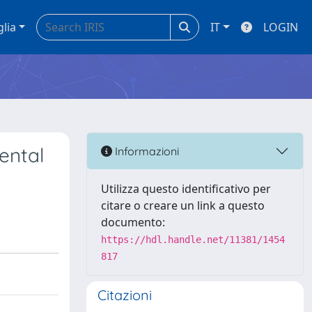
glia
IT
LOGIN
ental
Informazioni
Utilizza questo identificativo per
citare o creare un link a questo
documento:
https://hdl.handle.net/11381/1454
817
Citazioni