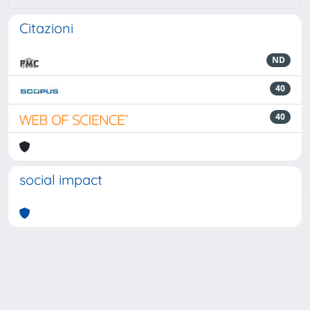
Citazioni
ND
40
40
social impact
Powered by
IRIS
-
about IRIS
-
Utilizzo dei cookie
-
Privacy
Copyright © 2026