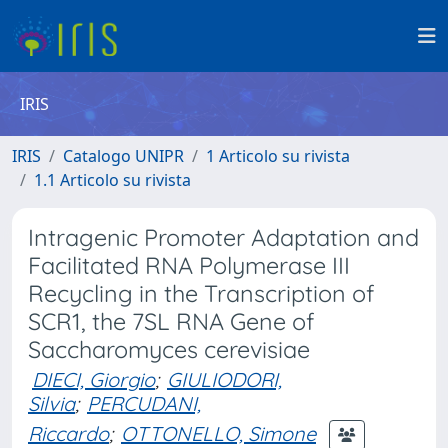
IRIS
IRIS
Catalogo UNIPR
1 Articolo su rivista
1.1 Articolo su rivista
Intragenic Promoter Adaptation and
Facilitated RNA Polymerase III
Recycling in the Transcription of
SCR1, the 7SL RNA Gene of
Saccharomyces cerevisiae
DIECI, Giorgio
;
GIULIODORI,
Silvia
;
PERCUDANI,
Riccardo
;
OTTONELLO, Simone