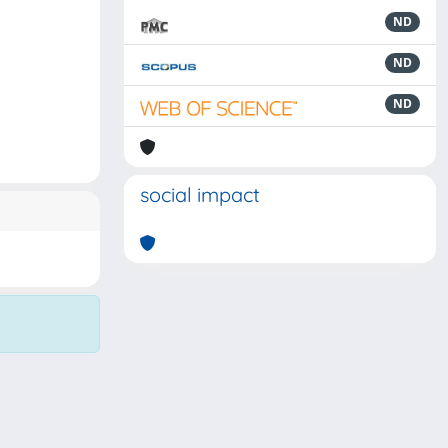
ND
ND
ND
social impact