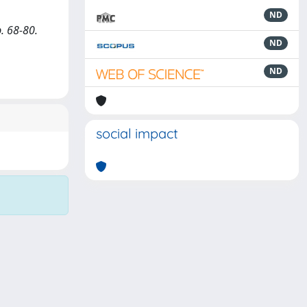
ND
. 68-80.
ND
ND
social impact