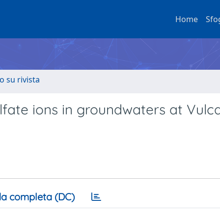
Home
Sfo
o su rivista
ulfate ions in groundwaters at Vulc
a completa (DC)