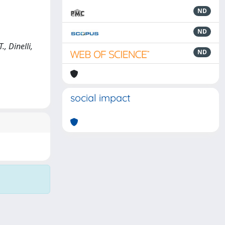
ND
ND
, Dinelli,
ND
social impact