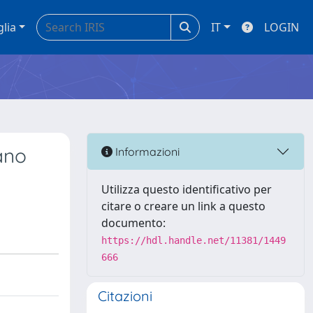
glia
IT
LOGIN
ano
Informazioni
Utilizza questo identificativo per
citare o creare un link a questo
documento:
https://hdl.handle.net/11381/1449
666
Citazioni