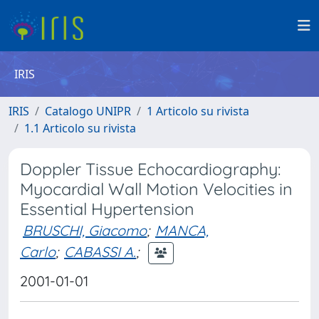
IRIS
IRIS
Catalogo UNIPR
1 Articolo su rivista
1.1 Articolo su rivista
Doppler Tissue Echocardiography:
Myocardial Wall Motion Velocities in
Essential Hypertension
BRUSCHI, Giacomo
;
MANCA,
Carlo
;
CABASSI A.
;
2001-01-01