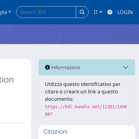
glia
IT
LOGIN
Informazioni
tion
Utilizza questo identificativo per
citare o creare un link a questo
documento:
https://hdl.handle.net/11381/1448
887
Citazioni