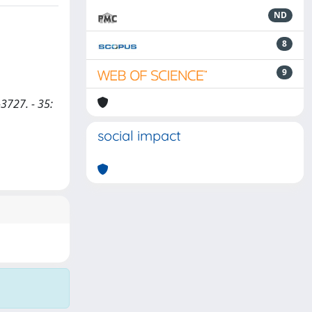
ND
8
9
-3727. - 35:
social impact