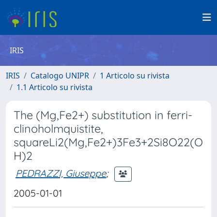
IRIS
IRIS
Catalogo UNIPR
1 Articolo su rivista
1.1 Articolo su rivista
The (Mg,Fe2+) substitution in ferri-
clinoholmquistite,
squareLi2(Mg,Fe2+)3Fe3+2Si8O22(O
H)2
PEDRAZZI, Giuseppe
;
2005-01-01