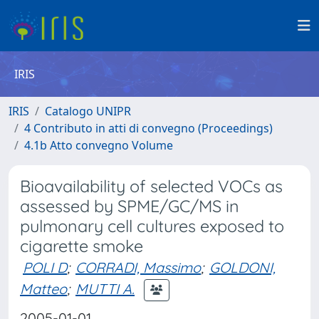
IRIS
IRIS
Catalogo UNIPR
4 Contributo in atti di convegno (Proceedings)
4.1b Atto convegno Volume
Bioavailability of selected VOCs as
assessed by SPME/GC/MS in
pulmonary cell cultures exposed to
cigarette smoke
POLI D
;
CORRADI, Massimo
;
GOLDONI,
Matteo
;
MUTTI A.
2005-01-01