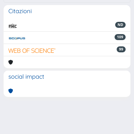
Citazioni
ND
109
99
social impact
Powered by
IRIS
-
about IRIS
-
Utilizzo dei cookie
-
Privacy
Copyright © 2026