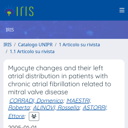
IRIS
IRIS
Catalogo UNIPR
1 Articolo su rivista
1.1 Articolo su rivista
Myocyte changes and their left
atrial distribution in patients with
chronic atrial fibrillation related to
mitral valve disease
CORRADI, Domenico
;
MAESTRI,
Roberta
;
ALINOVI, Rossella
;
ASTORRI,
Ettore
;
2005-01-01